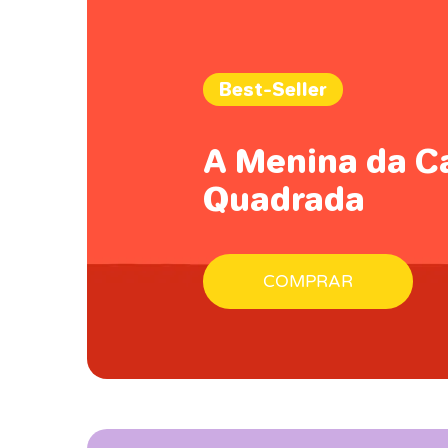
Best-Seller
A Menina da C
Quadrada
COMPRAR