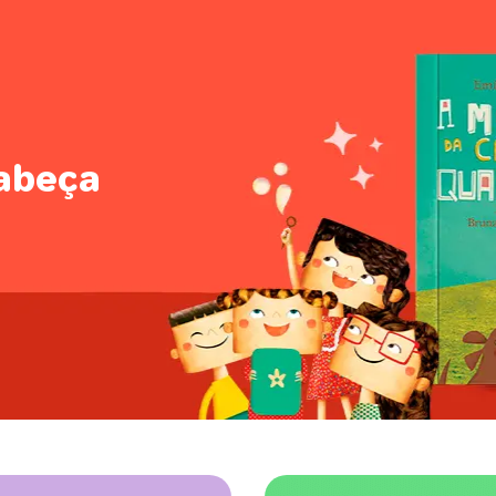
abeça