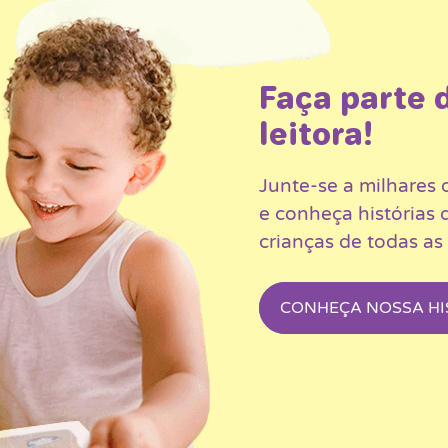
Faça parte 
leitora!
Junte-se a milhares 
e conheça histórias 
crianças de todas as
CONHEÇA NOSSA HI